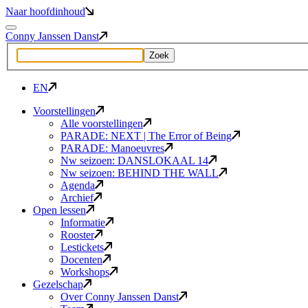
Naar hoofdinhoud
Conny Janssen Danst
EN
Voorstellingen
Alle voorstellingen
PARADE: NEXT | The Error of Being
PARADE: Manoeuvres
Nw seizoen: DANSLOKAAL 14
Nw seizoen: BEHIND THE WALL
Agenda
Archief
Open lessen
Informatie
Rooster
Lestickets
Docenten
Workshops
Gezelschap
Over Conny Janssen Danst