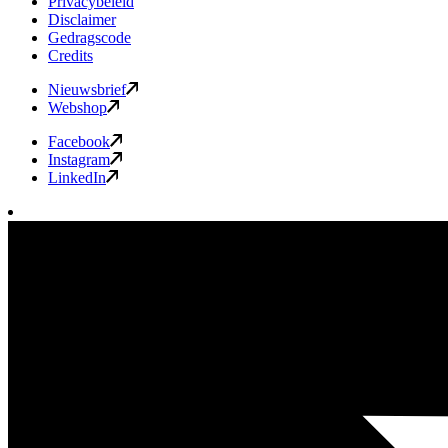
Privacybeleid
Disclaimer
Gedragscode
Credits
Nieuwsbrief
Webshop
Facebook
Instagram
LinkedIn