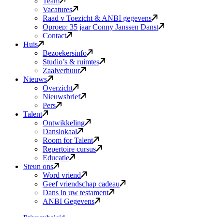
Team
Vacatures
Raad v Toezicht & ANBI gegevens
Oproep: 35 jaar Conny Janssen Danst
Contact
Huis
Bezoekersinfo
Studio’s & ruimtes
Zaalverhuur
Nieuws
Overzicht
Nieuwsbrief
Pers
Talent
Ontwikkeling
Danslokaal
Room for Talent
Repertoire cursus
Educatie
Steun ons
Word vriend
Geef vriendschap cadeau
Dans in uw testament
ANBI Gegevens